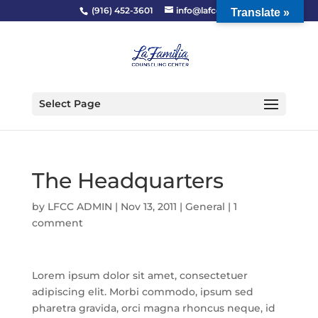
(916) 452-3601
info@lafcc.org
Translate »
Select Page
The Headquarters
by
LFCC ADMIN
|
Nov 13, 2011
|
General
|
1
comment
Lorem ipsum dolor sit amet, consectetuer
adipiscing elit. Morbi commodo, ipsum sed
pharetra gravida, orci magna rhoncus neque, id