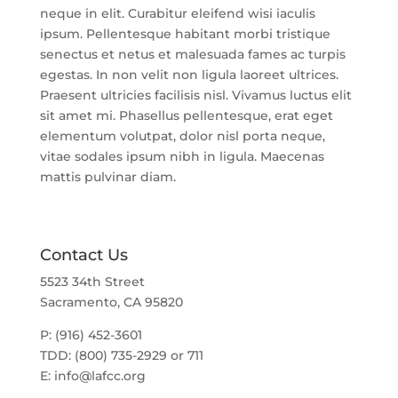
neque in elit. Curabitur eleifend wisi iaculis
ipsum. Pellentesque habitant morbi tristique
senectus et netus et malesuada fames ac turpis
egestas. In non velit non ligula laoreet ultrices.
Praesent ultricies facilisis nisl. Vivamus luctus elit
sit amet mi. Phasellus pellentesque, erat eget
elementum volutpat, dolor nisl porta neque,
vitae sodales ipsum nibh in ligula. Maecenas
mattis pulvinar diam.
Contact Us
5523 34th Street
Sacramento, CA 95820
P: (916) 452-3601
TDD: (800) 735-2929 or 711
E:
info@lafcc.org