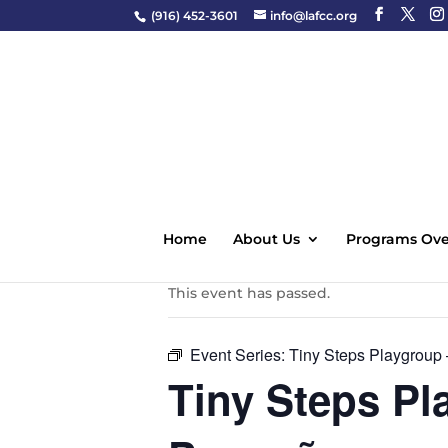
(916) 452-3601
info@lafcc.org
« All Events
Home
About Us
Programs Ove
This event has passed.
Event Series:
Tiny Steps Playgroup
Tiny Steps P