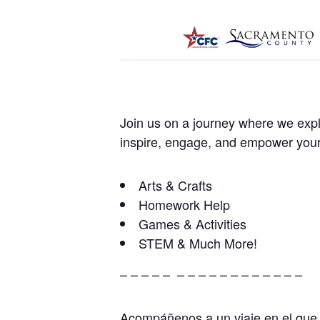
Join us on a journey where we expl
inspire, engage, and empower your
Arts & Crafts
Homework Help
Games & Activities
STEM & Much More!
– – – – – – – – – – – – – – – – –
Acompáñenos a un viaje en el que