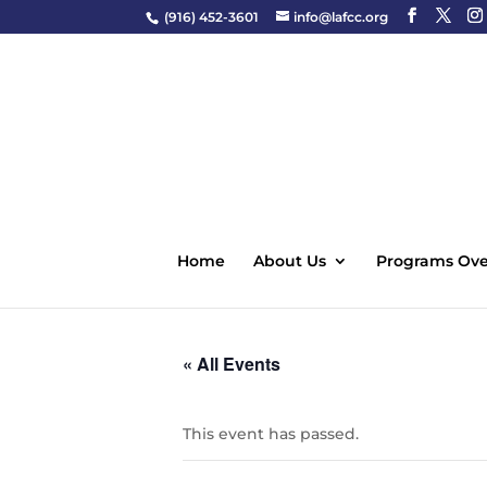
(916) 452-3601
info@lafcc.org
Home
About Us
Programs Ove
« All Events
This event has passed.