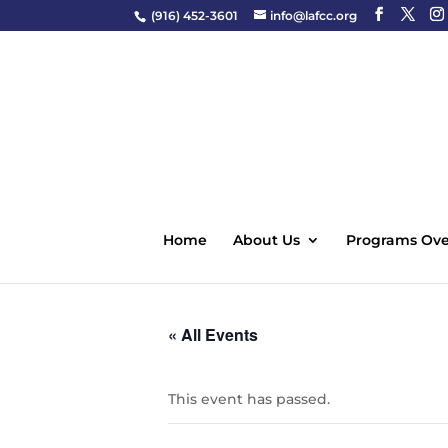
(916) 452-3601
info@lafcc.org
Home
About Us
Programs Ove
« All Events
This event has passed.