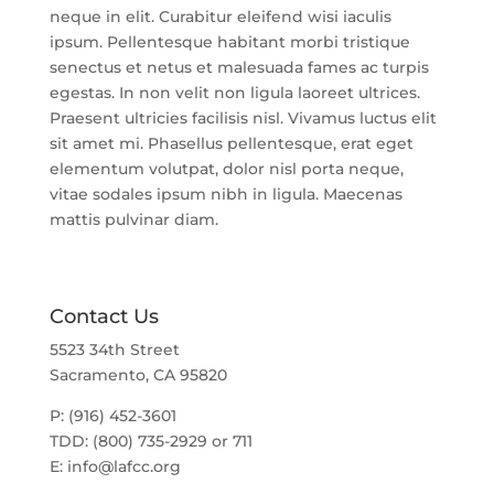
neque in elit. Curabitur eleifend wisi iaculis
ipsum. Pellentesque habitant morbi tristique
senectus et netus et malesuada fames ac turpis
egestas. In non velit non ligula laoreet ultrices.
Praesent ultricies facilisis nisl. Vivamus luctus elit
sit amet mi. Phasellus pellentesque, erat eget
elementum volutpat, dolor nisl porta neque,
vitae sodales ipsum nibh in ligula. Maecenas
mattis pulvinar diam.
Contact Us
5523 34th Street
Sacramento, CA 95820
P: (916) 452-3601
TDD: (800) 735-2929 or 711
E:
info@lafcc.org