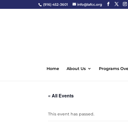
(916) 452-3601
info@lafcc.org
Home
About Us
Programs Ove
« All Events
This event has passed.