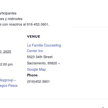
rticipantes
nes y miércoles
e con nosotros al 916-452-3601.
VENUE
La Familia Counseling
Center Inc.
0, 2025
5523 34th Street
Sacramento
,
95820
+
12:00 pm
Google Map
Phone
Playgroup –
(916)452-3601
uegos Pasos