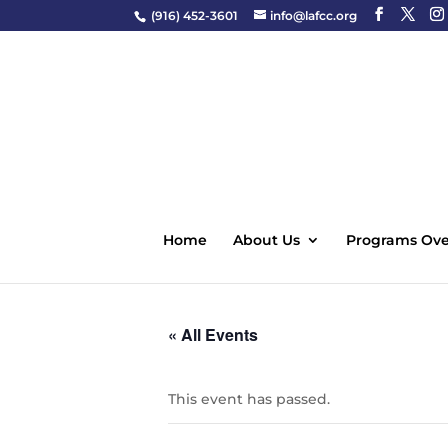
(916) 452-3601
info@lafcc.org
Home
About Us
Programs Ove
« All Events
This event has passed.