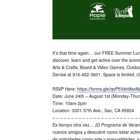
It’s that time again… our FREE Summer Lunc
discover, learn and get active over the sum
Arts & Crafts, Board & Video Games, Outdoo
Denise at 916-452-3601. Space is limited, cl
RSVP Here:
https://forms.gle/qoP5Vsh9bo
Date: June 24th – August 1st (Monday-Thur
Time: 10am-2pm
Location: 3301 37th Ave., Sac, CA 95824
– – – – – – – – – – – – – – – – – – – – – – – 
Es tiempo otra vez… ¡El Programa de Verano
nuevos amigos y descubrir como estar act
de actividades como arte y manualidades, j