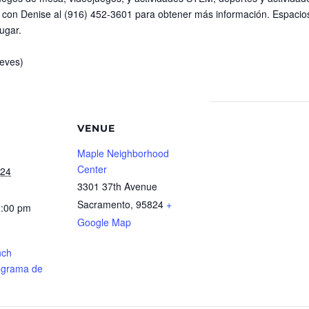
 con Denise al (916) 452-3601 para obtener más información. Espacios 
ugar.
ueves)
VENUE
Maple Neighborhood
Center
024
3301 37th Avenue
Sacramento
,
95824
+
2:00 pm
Google Map
nch
ograma de