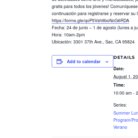
gratis para todos los jóvenes! Comuníquese
continuación para registrarse y reservar su l
https://forms.gle/qoP5Vsh9boNcG6RDA
Fecha: 24 de junio – 1 de agosto (lunes a j
Hora: 10am-2pm
Ubicación: 3301 37th Ave., Sac, CA 95824
DETAILS
Add to calendar
Date:
August 1, 2
Time:
10:00 am - 
Series:
Summer Lu
Program/Pr
Verano