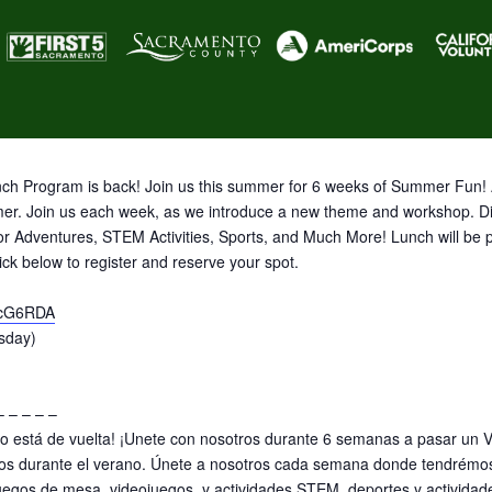
h Program is back! Join us this summer for 6 weeks of Summer Fun! A
mer. Join us each week, as we introduce a new theme and workshop. Dive
r Adventures, STEM Activities, Sports, and Much More! Lunch will be p
ick below to register and reserve your spot.
NcG6RDA
sday)
– – – – –
 está de vuelta! ¡Unete con nosotros durante 6 semanas a pasar un V
ivos durante el verano. Únete a nosotros cada semana donde tendrém
uegos de mesa, videojuegos, y actividades STEM, deportes y actividad