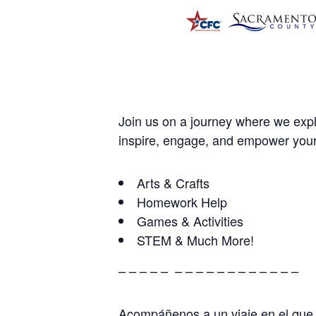
Join us on a journey where we expl
inspire, engage, and empower your
Arts & Crafts
Homework Help
Games & Activities
STEM & Much More!
– – – – – – – – – – – – – – – – –
Acompáñenos a un viaje en el que