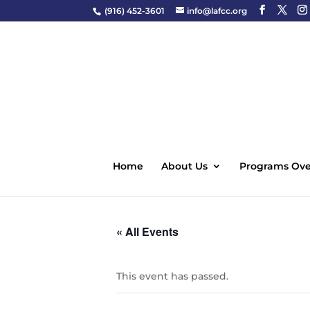
(916) 452-3601
info@lafcc.org
Home
About Us
Programs Ove
« All Events
This event has passed.