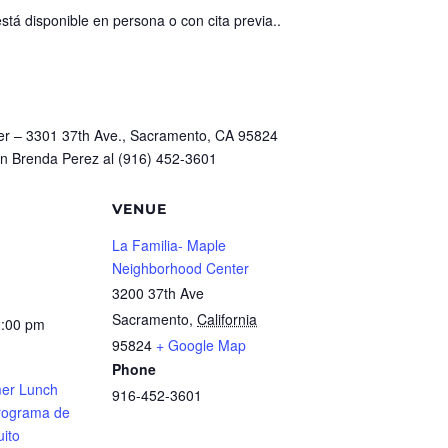
 está disponible en persona o con cita previa..
m
er – 3301 37th Ave., Sacramento, CA 95824
n Brenda Perez al (916) 452-3601
VENUE
La Familia- Maple
Neighborhood Center
3200 37th Ave
Sacramento
,
California
2:00 pm
95824
+ Google Map
Phone
er Lunch
916-452-3601
rograma de
ito