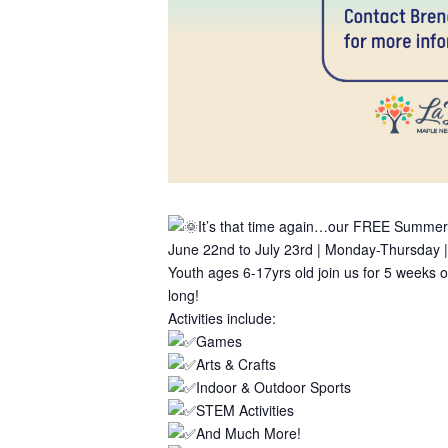
It’s that time again…our FREE Summer
June 22nd to July 23rd | Monday-Thursday
Youth ages 6-17yrs old join us for 5 weeks 
long!
Activities include:
Games
Arts & Crafts
Indoor & Outdoor Sports
STEM Activities
And Much More!