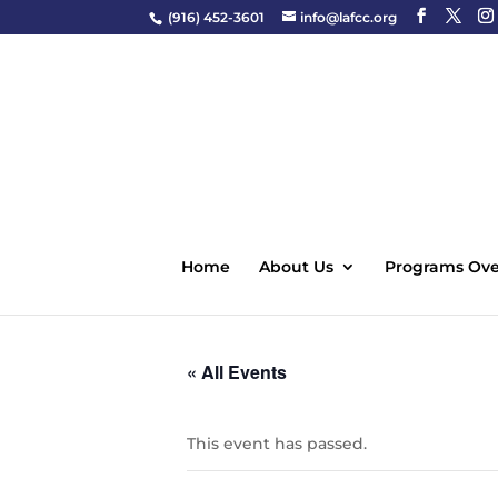
(916) 452-3601
info@lafcc.org
Home
About Us
Programs Ove
« All Events
This event has passed.