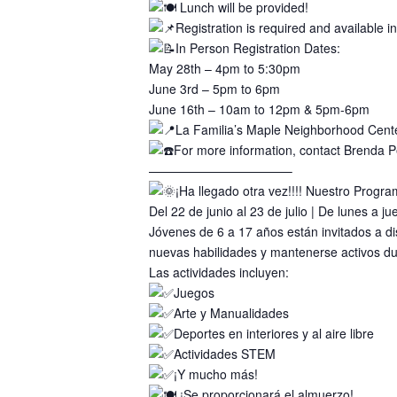
Lunch will be provided!
Registration is required and available 
In Person Registration Dates:
May 28th – 4pm to 5:30pm
June 3rd – 5pm to 6pm
June 16th – 10am to 12pm & 5pm-6pm
La Familia’s Maple Neighborhood Cent
For more information, contact Brenda 
———————————–
¡Ha llegado otra vez!!!! Nuestro Progr
Del 22 de junio al 23 de julio | De lunes a 
Jóvenes de 6 a 17 años están invitados a d
nuevas habilidades y mantenerse activos du
Las actividades incluyen:
Juegos
Arte y Manualidades
Deportes en interiores y al aire libre
Actividades STEM
¡Y mucho más!
¡Se proporcionará el almuerzo!