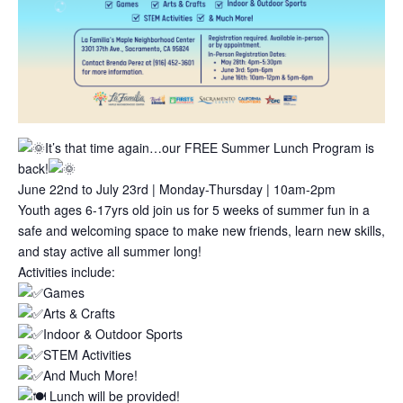
It’s that time again…our FREE Summer Lunch Program is
back!
June 22nd to July 23rd | Monday-Thursday | 10am-2pm
Youth ages 6-17yrs old join us for 5 weeks of summer fun in a
safe and welcoming space to make new friends, learn new skills,
and stay active all summer long!
Activities include:
Games
Arts & Crafts
Indoor & Outdoor Sports
STEM Activities
And Much More!
Lunch will be provided!