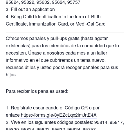
95824, 95822, 95632, 95624, 95757
Fill out an application
Bring Child Identification in the form of:
Birth
Certificate,
Immunization Card, or
Medi-Cal Card
Ofrecemos pañales y pull-ups gratis (hasta agotar
existencias) para los miembros de la comunidad que lo
necesiten. Únase a nosotros cada mes a un taller
informativo en el que cubriremos un tema nuevo,
recursos útiles y usted podrá recoger pañales para sus
hijos.
Para recibir los pañales usted:
Regístrate escaneando el Código QR o por
enlace
https://forms.gle/8yEZcLqx2imJrtE4A
Vive en los siguientes códigos postales: 95814, 95817,
95820, 95824, 95822, 95632, 95624, 95757