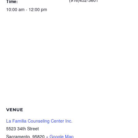
(916)452-3601
Time:
10:00 am - 12:00 pm
VENUE
La Familia Counseling Center Inc.
5523 34th Street
Sacramento
,
95820
+ Google Map