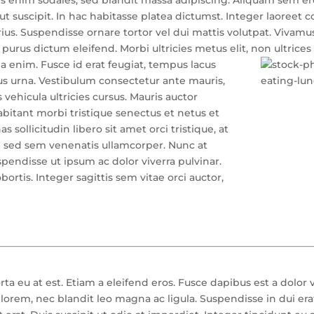
 ut suscipit. In hac habitasse platea dictumst. Integer laoree
rius. Suspendisse ornare tortor vel dui mattis volutpat. Vivamus
t purus dictum eleifend. Morbi ultricies metus elit, non ultrices
la enim. Fusce id erat feugiat, tempus lacus
lus urna. Vestibulum consectetur ante mauris,
 vehicula ultricies cursus. Mauris auctor
bitant morbi tristique senectus et netus et
sollicitudin libero sit amet orci tristique, at
h sed sem venenatis ullamcorper. Nunc at
endisse ut ipsum ac dolor viverra pulvinar.
ortis. Integer sagittis sem vitae orci auctor,
eu at est. Etiam a eleifend eros. Fusce dapibus est a dolor v
lorem, nec blandit leo magna ac ligula. Suspendisse in dui era