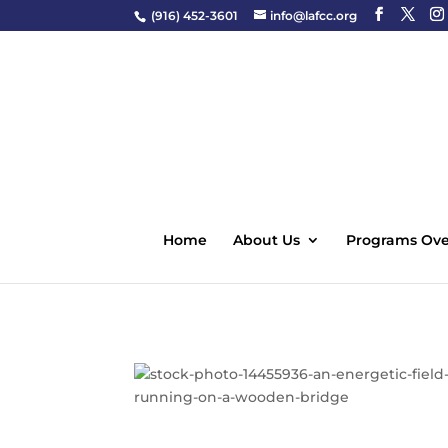
(916) 452-3601
info@lafcc.org
Home
About Us
Programs Ove