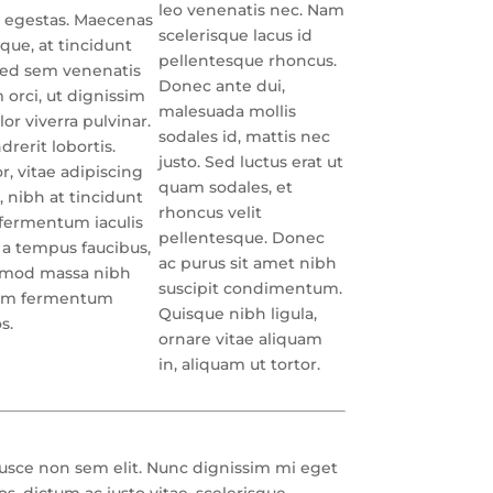
leo venenatis nec. Nam
s egestas. Maecenas
scelerisque lacus id
tique, at tincidunt
pellentesque rhoncus.
sed sem venenatis
Donec ante dui,
orci, ut dignissim
malesuada mollis
r viverra pulvinar.
sodales id, mattis nec
rerit lobortis.
justo. Sed luctus erat ut
r, vitae adipiscing
quam sodales, et
 nibh at tincidunt
rhoncus velit
, fermentum iaculis
pellentesque. Donec
o a tempus faucibus,
ac purus sit amet nibh
ismod massa nibh
suscipit condimentum.
quam fermentum
Quisque nibh ligula,
s.
ornare vitae aliquam
in, aliquam ut tortor.
 Fusce non sem elit. Nunc dignissim mi eget
s, dictum ac justo vitae, scelerisque