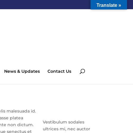
Translate »
News & Updates
Contact Us
elis malesuada id.
tasse platea
Vestibulum sodales
ante non dictum.
ultrices mi, nec auctor
que senectus et