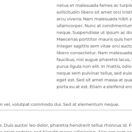
netus et malesuada fames ac turpi
sollicitudin libero sit amet orci tris
arcu viverra. Nam malesuada nibh 
ullamcorper. Nunc at condimentum 
neque. Suspendisse ut ipsum ac dolo
Maecenas porttitor mauris quis hend
Integer sagittis sem vitae orci aucto
libero consectetur. Nam malesuada,
faucibus, nisi augue pharetra lacus
purus ligula non elit. In mattis, odi
neque sem pulvinar tellus, sed eu
eget est. Sed sit amet massa at 
porta eu at est. Etiam a eleifend ero
uam vel, volutpat commodo dui. Sed at elementum neque.
 Duis auctor leo dolor, pharetra hendrerit tellus rhoncus id.
uis enim sodales, sed blandit massa adipiscing. Aliquam sem ero