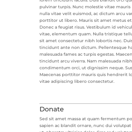
pulvinar turpis. Nunc molestie vitae mauris
nulla vitae velit euismod, ac dictum arcu va
porttitor ut libero. Mauris sit amet metus e
Donec a feugiat risus. Vestibulum id vehicu
vitae, elementum quam. Nulla tristique tel
sit amet consectetur nibh lobortis nec. Duis
tincidunt ante non dictum. Pellentesque ha
malesuada fames ac turpis egestas. Maecenas 
tincidunt arcu viverra. Nam malesuada nib
condimentum orci, ut dignissim neque. Susp
Maecenas porttitor mauris quis hendrerit lob
vitae adipiscing libero consectetur.
Donate
Sed sit amet massa at quam fermentum porta 
sapien ac blandit ornare, nunc dui volutpat 