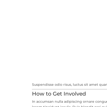
Suspendisse odio risus, luctus sit amet q
How to Get Involved
In accumsan nulla adipiscing ornare congue.
lorem tincidunt iaculis. Duis blandit orci q